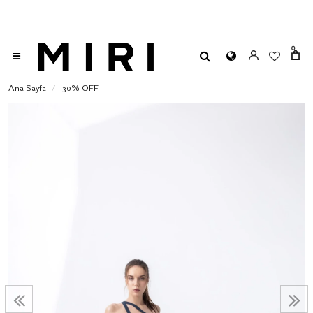
0
Ana Sayfa
30% OFF