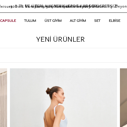
leisure. Built from form, precision and everyday wearability. Beyon
1500 TL VE ÜZERİ ALIŞVERİŞLERDE KARGO ÜCRETSİZ!
İlk siparişinde %10 indirim kodu: MIRI10
 CAPSULE
TULUM
ÜST GİYİM
ALT GİYİM
SET
ELBİSE
YENI ÜRÜNLER