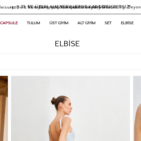
leisure. Built from form, precision and everyday wearability. Beyon
1500 TL VE ÜZERİ ALIŞVERİŞLERDE KARGO ÜCRETSİZ!
İlk siparişinde %10 indirim kodu: MIRI10
 CAPSULE
TULUM
ÜST GİYİM
ALT GİYİM
SET
ELBİSE
ELBISE