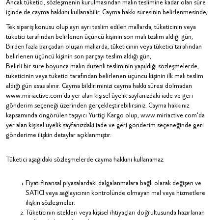
Ancak tüketici, sözleşmenin kurulmasından malın teslimine kadar olan süre
içinde de cayma hakkını kullanabilir. Cayma hakkı süresinin belirlenmesinde;
Tek sipariş konusu olup ayrı ayrı teslim edilen mallarda, tüketicinin veya
tüketici tarafından belirlenen üçüncü kişinin son malı teslim aldığı gün,
Birden fazla parçadan oluşan mallarda, tüketicinin veya tüketici tarafından
belirlenen üçüncü kişinin son parçayı teslim aldığı gün,
Belirli bir süre boyunca malın düzenli tesliminin yapıldığı sözleşmelerde,
tüketicinin veya tüketici tarafından belirlenen üçüncü kişinin ilk malı teslim
aldığı gün esas alınır. Cayma bildiriminizi cayma hakkı süresi dolmadan
www.miriactive.com'da yer alan kişisel üyelik sayfanızdaki iade ve geri
gönderim seçeneği üzerinden gerçekleştirebilirsiniz. Cayma hakkınız
kapsamında öngörülen taşıyıcı Yurtiçi Kargo olup, www.miriactive.com'da
yer alan kişisel üyelik sayfanızdaki iade ve geri gönderim seçeneğinde geri
gönderime ilişkin detaylar açıklanmıştır.
Tüketici aşağıdaki sözleşmelerde cayma hakkını kullanamaz:
Fiyatı finansal piyasalardaki dalgalanmalara bağlı olarak değişen ve
SATICI veya sağlayıcının kontrolünde olmayan mal veya hizmetlere
ilişkin sözleşmeler.
Tüketicinin istekleri veya kişisel ihtiyaçları doğrultusunda hazırlanan