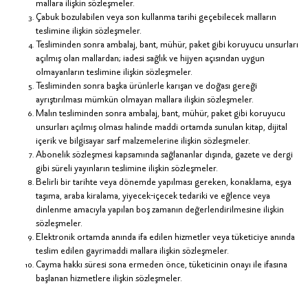
mallara ilişkin sözleşmeler.
Çabuk bozulabilen veya son kullanma tarihi geçebilecek malların
teslimine ilişkin sözleşmeler.
Tesliminden sonra ambalaj, bant, mühür, paket gibi koruyucu unsurları
açılmış olan mallardan; iadesi sağlık ve hijyen açısından uygun
olmayanların teslimine ilişkin sözleşmeler.
Tesliminden sonra başka ürünlerle karışan ve doğası gereği
ayrıştırılması mümkün olmayan mallara ilişkin sözleşmeler.
Malın tesliminden sonra ambalaj, bant, mühür, paket gibi koruyucu
unsurları açılmış olması halinde maddi ortamda sunulan kitap, dijital
içerik ve bilgisayar sarf malzemelerine ilişkin sözleşmeler.
Abonelik sözleşmesi kapsamında sağlananlar dışında, gazete ve dergi
gibi süreli yayınların teslimine ilişkin sözleşmeler.
Belirli bir tarihte veya dönemde yapılması gereken, konaklama, eşya
taşıma, araba kiralama, yiyecek-içecek tedariki ve eğlence veya
dinlenme amacıyla yapılan boş zamanın değerlendirilmesine ilişkin
sözleşmeler.
Elektronik ortamda anında ifa edilen hizmetler veya tüketiciye anında
teslim edilen gayrimaddi mallara ilişkin sözleşmeler.
Cayma hakkı süresi sona ermeden önce, tüketicinin onayı ile ifasına
başlanan hizmetlere ilişkin sözleşmeler.